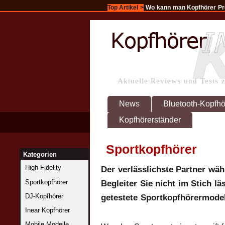
Top Artikel >
Wo kann man Kopfhörer P
Aktuelle Reviews und Tests 
News
Bluetooth-Kopfhö
Kopfhörerständer
Sportkopfhörer
Kategorien
High Fidelity
Der verlässlichste Partner wäh
Sportkopfhörer
Begleiter Sie nicht im Stich lä
DJ-Kopfhörer
getestete Sportkopfhörermodel
Inear Kopfhörer
Mobile Modelle