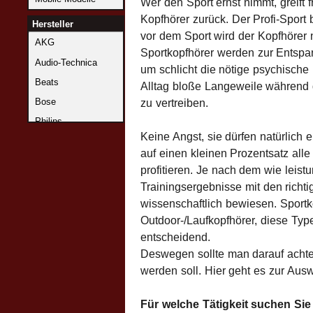
Wer den Sport ernst nimmt, greift 
Kopfhörer zurück. Der Profi-Sport
Hersteller
vor dem Sport wird der Kopfhörer 
AKG
Sportkopfhörer werden zur Entspan
Audio-Technica
um schlicht die nötige psychische
Beats
Alltag bloße Langeweile während 
Bose
zu vertreiben.
Philips
Keine Angst, sie dürfen natürlich e
Sennheiser
auf einen kleinen Prozentsatz all
profitieren. Je nach dem wie leist
Trainingsergebnisse mit den richti
wissenschaftlich bewiesen. Sportk
Outdoor-/Laufkopfhörer, diese Typ
entscheidend.
Deswegen sollte man darauf achten
werden soll. Hier geht es zur Ausw
Für welche Tätigkeit suchen Si