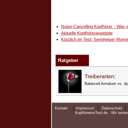
Noise-Cancelling Kopfhörer - Was e
Aktuelle Kopfhörerangebote
Kürzlich im Test: Sennheiser Mom
Ratgeber
Treiberarten:
Balanced Armature vs. dy
Kontakt
Impressum
Datenschutz
KopfhörerimTest.de - Wir teste