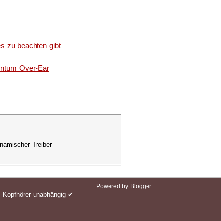
s zu beachten gibt
entum Over-Ear
namischer Treiber
Powered by
Blogger.
n Kopfhörer unabhängig ✔