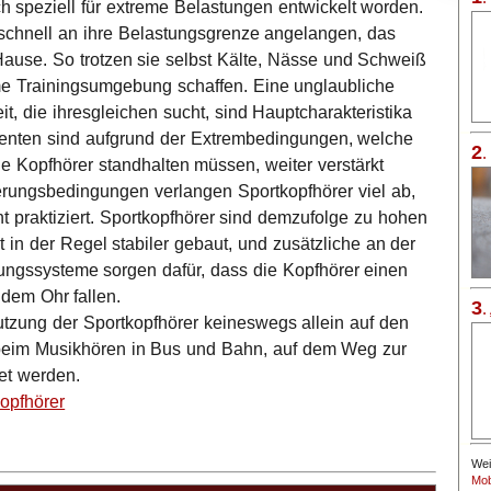
ch speziell für extreme Belastungen entwickelt worden.
 schnell an ihre Belastungsgrenze angelangen, das
Hause. So trotzen sie selbst Kälte, Nässe und Schweiß
e Trainingsumgebung schaffen. Eine unglaubliche
, die ihresgleichen sucht, sind Hauptcharakteristika
enten sind aufgrund der Extrembedingungen, welche
2
ie Kopfhörer standhalten müssen, weiter verstärkt
erungsbeding­ungen verlangen Sportkopfhörer viel ab,
cht praktiziert. Sportkopfhörer sind demzufolge zu hohen
t in der Regel stabiler gebaut, und zusätzliche an der
ngssysteme sorgen dafür, dass die Kopfhörer einen
 dem Ohr fallen.
3
.
tzung der Sportkopfhörer keineswegs allein auf den
 beim Musikhören in Bus und Bahn, auf dem Weg zur
et werden.
opfhörer
Wei
Mob