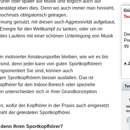
früher oder später auf Musik und folglich auch auf
 bestätigt eben dies. Denn wo auch immer man hinsieht,
Gün
nochmals obligatorisch getragen.
Teu
nung genutzt, mit diesen auch Aggressivität aufgebaut,
 Energie für den Wettkampf zu tanken, oder um im
Der
des Laufens mit einer schönen Unterlegung von Musik
Pre
99
in motivierter Amateursportler bleiben, wie wir es bis
e sind, denn jeder kann von guten Sportkopfhörern
► Z
ungsorientiert Sie sind, können auch
gen Sportkopfhörern besser ausfallen. Das ist
opfhörer für den Indoor-Bereich oder spezielle
Tes
en unterscheiden sich in ihrer Grundkonzeption
, wofür der Kopfhörer in der Praxis auch eingesetzt
Wi
de
ahl der getesteten Sportkopfhörer.
e denn Ihren Sportkopfhörer?