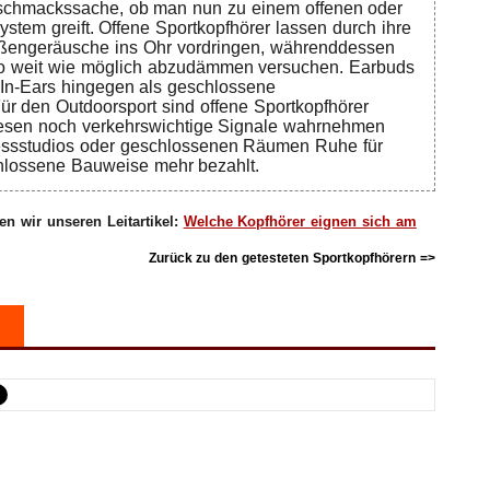
eschmackssache, ob man nun zu einem offenen oder
stem greift. Offene Sportkopfhörer lassen durch ihre
ußengeräusche ins Ohr vordringen, währenddessen
o weit wie möglich abzudämmen versuchen. Earbuds
, In-Ears hingegen als geschlossene
Für den Outdoorsport sind offene Sportkopfhörer
iesen noch verkehrswichtige Signale wahrnehmen
essstudios oder geschlossenen Räumen Ruhe für
chlossene Bauweise mehr bezahlt.
n wir unseren Leitartikel:
Welche Kopfhörer eignen sich am
Zurück zu den getesteten Sportkopfhörern =>