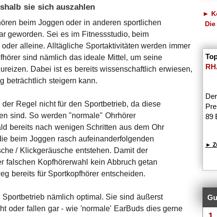
shalb sie sich auszahlen
► Ko
hören beim Joggen oder in anderen sportlichen
Die
ar geworden. Sei es im Fitnessstudio, beim
er alleine. Alltägliche Sportaktivitäten werden immer
Top
pfhörer sind nämlich das ideale Mittel, um seine
RH
ureizen. Dabei ist es bereits wissenschaftlich erwiesen,
 beträchtlich steigern kann.
Der
 der Regel nicht für den Sportbetrieb, da diese
Pre
rden sind. So werden "normale" Ohrhörer
89 
ld bereits nach wenigen Schritten aus dem Ohr
die beim Joggen rasch aufeinanderfolgenden
► Z
che / Klickgeräusche entstehen. Damit der
er falschen Kopfhörerwahl kein Abbruch getan
eg bereits für Sportkopfhörer entscheiden.
 Sportbetrieb nämlich optimal. Sie sind äußerst
Gu
t oder fallen gar - wie 'normale' EarBuds dies gerne
1