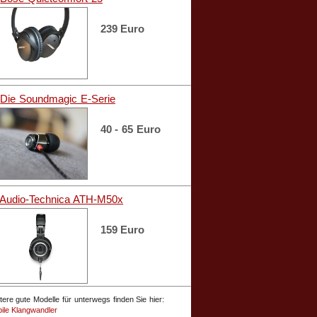
239 Euro
.
Die Soundmagic E-Serie
40 - 65 Euro
Audio-Technica ATH-M50x
159 Euro
tere gute Modelle für unterwegs finden Sie hier:
ile Klangwandler