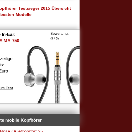
pfhörer Testsieger 2015 Übersicht
 besten Modelle
Bewertung:
 In-Ear:
(5 / 5)
A MA-750
zeitiger
is:
Euro
um Test
te mobile Kopfhörer
.
Bose Quietcomfort 25