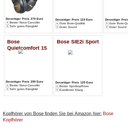
Derzeitiger Preis 279 Euro
Derzeitiger Preis 119 Euro
Derzeitiger Pre
+
Bester Noice-Canceller
+
Gute Bose-Qualität
+
Gute Bose-Qua
+
Sehr gutes Klangbild
+
Guter Sound
+
Guter Sound
Bose
Bose SIE2i Sport
Quietcomfort 15
Derzeitiger Preis 299 Euro
Derzeitiger Preis 125 Euro
+
Bester Noice-Canceller
+
Bester Sportkopfhörer
+
Sehr gutes Klangbild
+
Exzellenter Klang
Kopfhörer von Bose finden Sie bei Amazon hier:
Bose
Kopfhörer