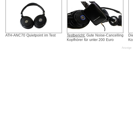
ATH-ANC70 Quietpoint im Test
Testbericht:
Gute Noise-Cancelling
Di
Kopfhörer für unter 200 Euro
Ko
Anzeige