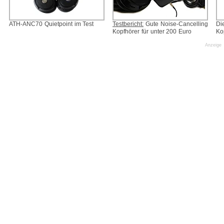
ATH-ANC70 Quietpoint im Test
Testbericht:
Gute Noise-Cancelling
Di
Kopfhörer für unter 200 Euro
Ko
Anzeige